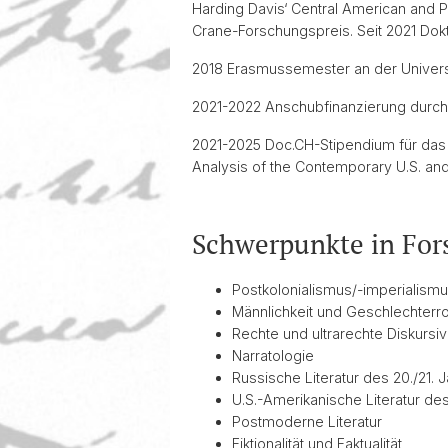
Harding Davis‘ Central American and P
Crane-Forschungspreis. Seit 2021 Dokt
2018 Erasmussemester an der Univers
2021-2022 Anschubfinanzierung durch
2021-2025 Doc.CH-Stipendium für das P
Analysis of the Contemporary U.S. and
Schwerpunkte in For
Postkolonialismus/-imperialism
Männlichkeit und Geschlechterroll
Rechte und ultrarechte Diskursivi
Narratologie
Russische Literatur des 20./21. 
U.S.-Amerikanische Literatur
des
Postmoderne Literatur
Fiktionalität und Faktualität