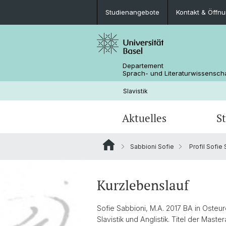
Studienangebote
Kontakt & Öffn
Departement
Sprach- und Literaturwissensch
Slavistik
Aktuelles
S
Sabbioni Sofie
Profil Sofie
FAQ
Slavistik (Doktorat)
Kolloquium Slavistik
Personen
Seminargeschichte
Kurzlebenslauf
Off- and On-Screen
Sofie Sabbioni, M.A. 2017 BA in Osteur
Slavistik und Anglistik. Titel der Master