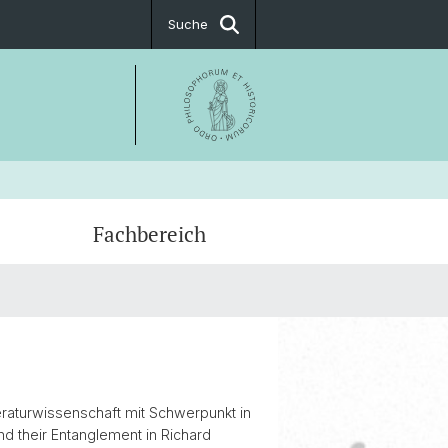
Suche
Fachbereich
ing the 90s
t & Öffnungszeiten
 by Other Means, a Symposium –
am
teraturwissenschaft mit Schwerpunkt in
and their Entanglement in Richard