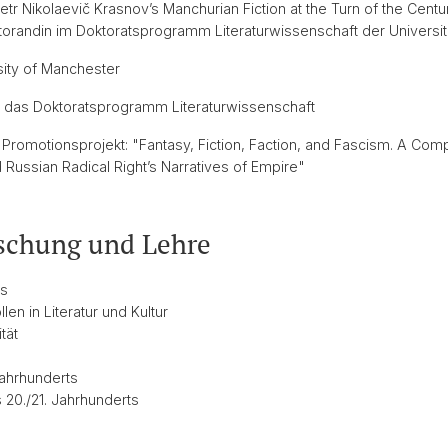
etr Nikolaevič Krasnov’s Manchurian Fiction at the Turn of the Cen
orandin im Doktoratsprogramm Literaturwissenschaft der Universitä
ity of Manchester
 das Doktoratsprogramm Literaturwissenschaft
romotionsprojekt: "Fantasy, Fiction, Faction, and Fascism. A Comp
 Russian Radical Right’s Narratives of Empire"
schung und Lehre
us
en in Literatur und Kultur
tät
Jahrhunderts
 20./21. Jahrhunderts