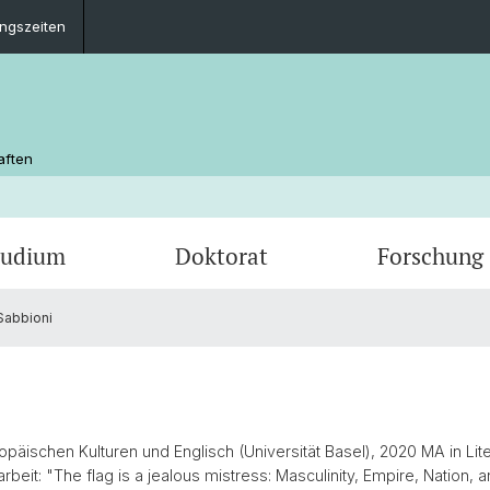
ungszeiten
aften
tudium
Doktorat
Forschung
 Sabbioni
Russistik (Doktorat)
Re-Cinefications: Decentring the Archive of
Bibliothek
Imagin
Kontak
Soviet Film
Profilbereich Osteuropa
Cinema by Other Means, a Symposium
Cinema
Progr
opäischen Kulturen und Englisch (Universität Basel), 2020 MA in Li
arbeit: "
The flag is a jealous mistress
: Masculinity, Empire, Nation, 