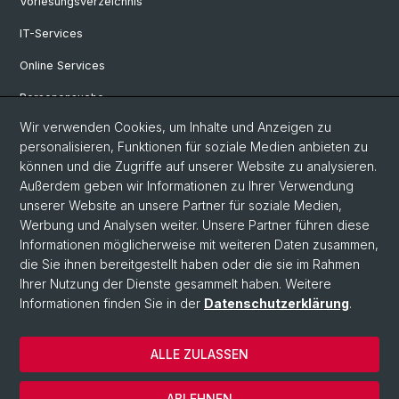
Vorlesungsverzeichnis
IT-Services
Online Services
Personensuche
Wir verwenden Cookies, um Inhalte und Anzeigen zu
Personeninfo
personalisieren, Funktionen für soziale Medien anbieten zu
Profilbereich Osteuropa
können und die Zugriffe auf unserer Website zu analysieren.
Außerdem geben wir Informationen zu Ihrer Verwendung
FAQ
unserer Website an unsere Partner für soziale Medien,
Werbung und Analysen weiter. Unsere Partner führen diese
Informationen möglicherweise mit weiteren Daten zusammen,
© Universität Basel
die Sie ihnen bereitgestellt haben oder die sie im Rahmen
Ihrer Nutzung der Dienste gesammelt haben. Weitere
Philosophisch-Historische Fakultät
Informationen finden Sie in der
Datenschutzerklärung
.
Departement Sprach- und Literaturwissenschaften
Home
ALLE ZULASSEN
Datenschutzerklärung
Impressum
ABLEHNEN