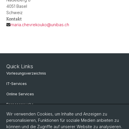
4051 Basel
Schweiz
Kontakt
maria.chevrekouko@unibas.ch
Quick Links
Vorlesungsverzeichnis
IT-Services
Online Services
Personensuche
Wir verwenden Cookies, um Inhalte und Anzeigen zu
Personeninfo
personalisieren, Funktionen für soziale Medien anbieten zu
Profilbereich Osteuropa
können und die Zugriffe auf unserer Website zu analysieren.